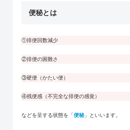
便秘とは
①排便回数減少
②排便の困難さ
③硬便（かたい便）
④残便感（不完全な排便の感覚）
などを呈する状態を「
便秘
」といいます。