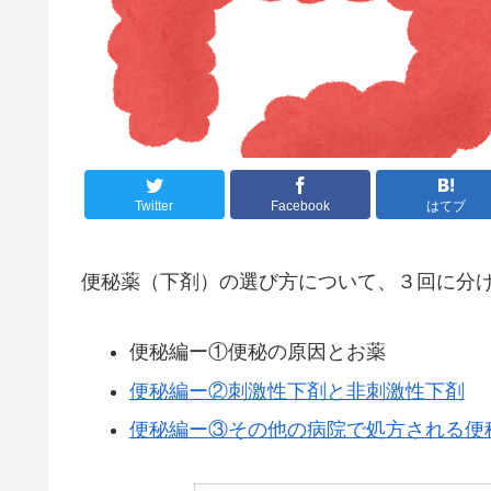
Twitter
Facebook
はてブ
便秘薬（下剤）の選び方について、３回に分
便秘編ー①便秘の原因とお薬
便秘編ー②刺激性下剤と非刺激性下剤
便秘編ー③その他の病院で処方される便