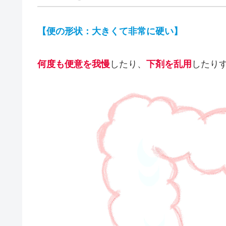
【便の形状：大きくて非常に硬い】
何度も便意を我慢
したり、
下剤を乱用
したり