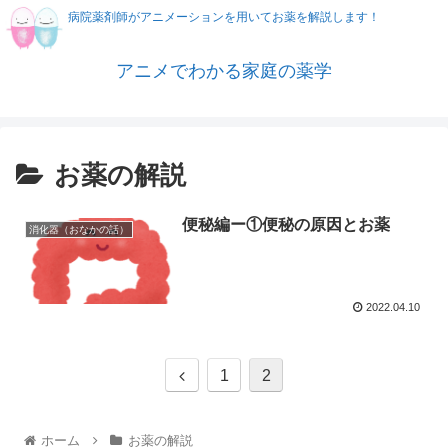
病院薬剤師がアニメーションを用いてお薬を解説します！
アニメでわかる家庭の薬学
お薬の解説
便秘編ー①便秘の原因とお薬
消化器（おなかの話）
2022.04.10
1
2
ホーム
お薬の解説